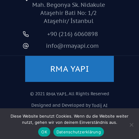
Mah. Begonya Sk. Nidakule
Ataşehir Bati No: 1/2
Ataşehir/ İstanbul
+90 (216) 6060898
info@rmayapi.com
RMA YAPI
© 2021
, All Rights Reserved
RMA YAPI
Designed and Developed by
Todij AI
Technology
Diese Website benutzt Cookies. Wenn du die Website weiter
nutzt, gehen wir von deinem Einverständnis aus.
Çerez Politikası
OK
Datenschutzerklärung
Gizlilik Politikası